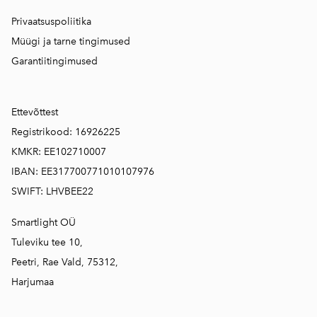
Privaatsuspoliitika
Müügi ja tarne tingimused
Garantiitingimused
Ettevõttest
Registrikood: 16926225
KMKR: EE102710007
IBAN: EE317700771010107976
SWIFT: LHVBEE22
Smartlight OÜ
Tuleviku tee 10,
Peetri, Rae Vald, 75312,
Harjumaa