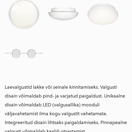
Laevalgustid lakke või seinale kinnitamiseks. Valgusti
disain võimaldab pind- ja varjatud paigaldust. Unikaalne
disain võimaldab LED (valgusallika) mooduli
väljavahetamist ilma kogu valgustit vahetamata.
Integreeritud disain lihtsaks paigaldamiseks. Pinnapealne
valgusti võimaldab kaabli otsastamist.