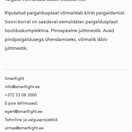
Riputatud paigaldusplaat võimaldab kiiret paigaldamist.
Soovi korral on saadaval eemaldatav paigaldusplaat
hoolduskomplektina. Pinnapealne juhtmestik. Avad
pindpaigaldusega ühendamiseks, võimalik läbiv
juhtmestik.
Smartlight
info@smartlight.ee
+372 53 08 3000
E-poe tellimused:
egert@smartlight.ee
Tehniline ja valgusprojektid:
urmas@smartlight.ee