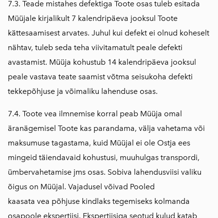
7.3. Teade mistahes defektiga Toote osas tuleb esitada
Müüjale kirjalikult 7 kalendripäeva jooksul Toote
kättesaamisest arvates. Juhul kui defekt ei olnud koheselt
nähtav, tuleb seda teha viivitamatult peale defekti
avastamist. Müüja kohustub 14 kalendripäeva jooksul
peale vastava teate saamist võtma seisukoha defekti
tekkepõhjuse ja võimaliku lahenduse osas.
7.4. Toote vea ilmnemise korral peab Müüja omal
äranägemisel Toote kas parandama, välja vahetama või
maksumuse tagastama, kuid Müüjal ei ole Ostja ees
mingeid täiendavaid kohustusi, muuhulgas transpordi,
ümbervahetamise jms osas. Sobiva lahendusviisi valiku
õigus on Müüjal. Vajadusel võivad Pooled
kaasata vea põhjuse kindlaks tegemiseks kolmanda
osapoole ekspertiisi. Ekspertiisiga seotud kulud katab