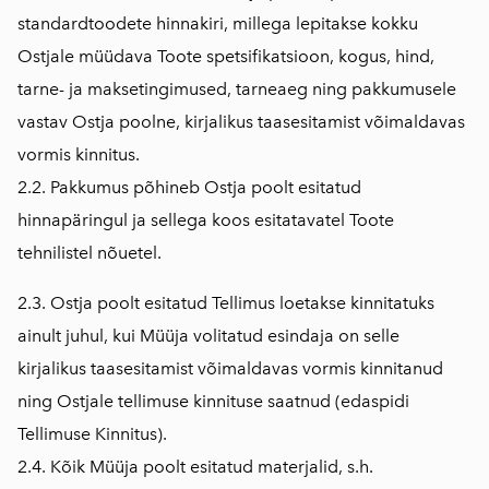
standardtoodete hinnakiri, millega lepitakse kokku
Ostjale müüdava Toote spetsifikatsioon, kogus, hind,
tarne- ja maksetingimused, tarneaeg ning pakkumusele
vastav Ostja poolne, kirjalikus taasesitamist võimaldavas
vormis kinnitus.
2.2. Pakkumus põhineb Ostja poolt esitatud
hinnapäringul ja sellega koos esitatavatel Toote
tehnilistel nõuetel.
2.3. Ostja poolt esitatud Tellimus loetakse kinnitatuks
ainult juhul, kui Müüja volitatud esindaja on selle
kirjalikus taasesitamist võimaldavas vormis kinnitanud
ning Ostjale tellimuse kinnituse saatnud (edaspidi
Tellimuse Kinnitus).
2.4. Kõik Müüja poolt esitatud materjalid, s.h.