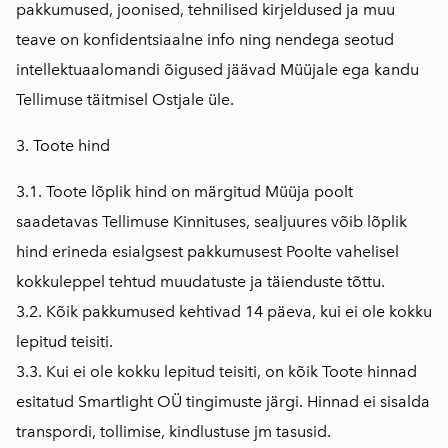
pakkumused, joonised, tehnilised kirjeldused ja muu
teave on konfidentsiaalne info ning nendega seotud
intellektuaalomandi õigused jäävad Müüjale ega kandu
Tellimuse täitmisel Ostjale üle.
3. Toote hind
3.1. Toote lõplik hind on märgitud Müüja poolt
saadetavas Tellimuse Kinnituses, sealjuures võib lõplik
hind erineda esialgsest pakkumusest Poolte vahelisel
kokkuleppel tehtud muudatuste ja täienduste tõttu.
3.2. Kõik pakkumused kehtivad 14 päeva, kui ei ole kokku
lepitud teisiti.
3.3. Kui ei ole kokku lepitud teisiti, on kõik Toote hinnad
esitatud Smartlight OÜ tingimuste järgi. Hinnad ei sisalda
transpordi, tollimise, kindlustuse jm tasusid.