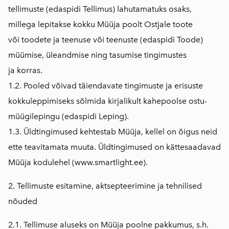
tellimuste (edaspidi Tellimus) lahutamatuks osaks,
millega lepitakse kokku Müüja poolt Ostjale toote
või toodete ja teenuse või teenuste (edaspidi Toode)
müümise, üleandmise ning tasumise tingimustes
ja korras.
1.2. Pooled võivad täiendavate tingimuste ja erisuste
kokkuleppimiseks sõlmida kirjalikult kahepoolse ostu-
müügilepingu (edaspidi Leping).
1.3. Üldtingimused kehtestab Müüja, kellel on õigus neid
ette teavitamata muuta. Üldtingimused on kättesaadavad
Müüja kodulehel (www.smartlight.ee).
2. Tellimuste esitamine, aktsepteerimine ja tehnilised
nõuded
2.1. Tellimuse aluseks on Müüja poolne pakkumus, s.h.