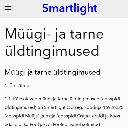
Smartlight
lisati ostukorvi.
Vaata ostukorvi
Müügi- ja tarne
üldtingimused
Müügi ja tarne üldtingimused
1. Üldsätted
1.1. Käesolevad müügi ja tarne üldtingimused (edaspidi
Üldtingimused) on Smartlight OÜ reg. koodiga 16926225
(edaspidi Müüja) ja ostja (edaspidi Ostja), eraldi ja koos
edaspidi ka Pool ja/või Pooled, vahel sõlmitud