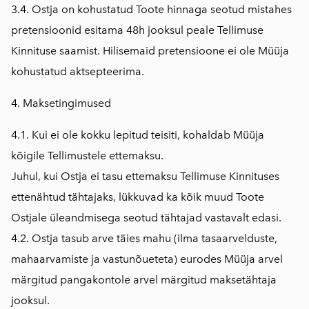
3.4. Ostja on kohustatud Toote hinnaga seotud mistahes
pretensioonid esitama 48h jooksul peale Tellimuse
Kinnituse saamist. Hilisemaid pretensioone ei ole Müüja
kohustatud aktsepteerima.
4. Maksetingimused
4.1. Kui ei ole kokku lepitud teisiti, kohaldab Müüja
kõigile Tellimustele ettemaksu.
Juhul, kui Ostja ei tasu ettemaksu Tellimuse Kinnituses
ettenähtud tähtajaks, lükkuvad ka kõik muud Toote
Ostjale üleandmisega seotud tähtajad vastavalt edasi.
4.2. Ostja tasub arve täies mahu (ilma tasaarvelduste,
mahaarvamiste ja vastunõueteta) eurodes Müüja arvel
märgitud pangakontole arvel märgitud maksetähtaja
jooksul.