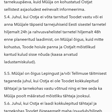
tarnekuupäeva, kuid Müüja on kohustatud Ostjat
sellistest asjaoludest eelnevalt informeerima.
5.4. Juhul, kui Ostja ei võta tarnitud Toodet vastu või ei
anna Müüjale täpseid tarnejuhiseid Eesti sisestel tarnetel
hiljemalt 24h ja rahvusvahelistel tarnetel hiljemalt 48h
enne planeeritud laadimist, on Müüjal õigus, kuid mitte
kohustus, Toode hoiule panna ja Ostjalt mõistlikud
kantud kulud sisse nõuda (kaasa arvatud
ladustamiskulud).
5.5. Müüjal on õigus Lepingust ja/või Tellimuse täitmisest
taganeda juhul, kui Ostja ei ole Toodet kokkulepitud
tähtajal ja tarnekohas vastu võtnud ning ei tee seda ka
Müüja poolt määratud mõistliku tähtaja jooksul.
5.6. Juhul, kui Ostja ei laadi kokkulepitud tähtajal ja
tarnekohas Toodet õigeaegselt maha (puudub/hilineb