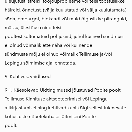
üleujutust, streiki, tööjõuprobleeme või teisi tööstuslikke
häireid, õnnetust, (välja kuulutatud või välja kuulutamata)
sõda, embargot, blokaadi või muid õiguslikke piiranguid,
mässu, ülestõusu ning teisi
pooltest sõltumatuid põhjuseid, juhul kui neid sündmusi
ei olnud võimalik ette näha või kui nende
sündmuste mõju ei olnud võimalik Tellimuse ja/või
Lepingu sõlmimise ajal ennetada.
9. Kehtivus, vaidlused
9.1. Käesolevad Üldtingimused jõustuvad Poolte poolt
Tellimuse Kinnituse aktsepteerimisel või Lepingu
allkirjastamisel ning kehtivad kuni kõigi sellest tulenevate
kohustuste nõuetekohase täitmiseni Poolte
poolt.