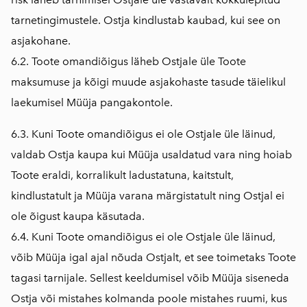
tarnetingimustele. Ostja kindlustab kaubad, kui see on
asjakohane.
6.2. Toote omandiõigus läheb Ostjale üle Toote
maksumuse ja kõigi muude asjakohaste tasude täielikul
laekumisel Müüja pangakontole.
6.3. Kuni Toote omandiõigus ei ole Ostjale üle läinud,
valdab Ostja kaupa kui Müüja usaldatud vara ning hoiab
Toote eraldi, korralikult ladustatuna, kaitstult,
kindlustatult ja Müüja varana märgistatult ning Ostjal ei
ole õigust kaupa käsutada.
6.4. Kuni Toote omandiõigus ei ole Ostjale üle läinud,
võib Müüja igal ajal nõuda Ostjalt, et see toimetaks Toote
tagasi tarnijale. Sellest keeldumisel võib Müüja siseneda
Ostja või mistahes kolmanda poole mistahes ruumi, kus