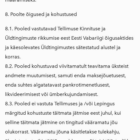
8. Poolte õigused ja kohustused
8.1. Pooled vastutavad Tellimuse Kinnituse ja
Üldtingimuste rikkumise eest Eesti Vabariigi õigusaktides
ja käesolevates Üldtingimustes sätestatud alustel ja
korras.
8.2. Pooled kohustuvad viivitamatult teavitama üksteist
andmete muutumisest, samuti enda maksejõuetusest,
enda suhtes algatatavast pankrotimenetlusest,
likvideerimisest või ümberkujundamisest.
8.3. Pooled ei vastuta Tellimuses ja /või Lepingus
märgitud kohustuste täitmata jätmise eest juhul, kui
selline täitmata jätmine on tingitud vääramatu jõu
olukorrast. Vääramatu jõuna käsitletakse tulekahju,