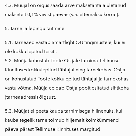
4.3. Müüjal on õigus saada arve maksetähtaja ületanud
maksetelt 0,1% viivist päevas (v.a. ettemaksu korral).
5. Tarne ja lepingu täitmine
5.1. Tarneaeg vastab Smartlight OÜ tingimustele, kui ei
ole kokku lepitud teisiti.
5.2. Müüja kohustub Toote Ostjale tarnima Tellimuse
Kinnituses kokkulepitud tähtajal ning tarnekohas. Ostja
on kohustatud Toote kokkulepitud tähtajal ja tarnekohas
vastu võtma. Müüja eeldab Ostja poolt esitatud sihtkoha
(tarneaadressi) õigsust.
5.3. Müüjat ei peeta kauba tarnimisega hilinenuks, kui
kauba tegelik tarne toimub hiljemalt kolmkümmend
päeva pärast Tellimuse Kinnituses märgitud