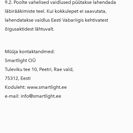
9.2. Poolte vahelised vaidlused püütakse lahendada
läbirääkimiste teel. Kui kokkulepet ei saavutata,
lahendatakse vaidlus Eesti Vabariigis kehtivatest
õigusaktidest lähtuvalt.
Müüja kontaktandmed:
Smartlight OÜ
Tuleviku tee 10, Peetri, Rae vald,
75312, Eesti
Koduleht: www.smartlight.ee
e-mail: info@smartlight.ee