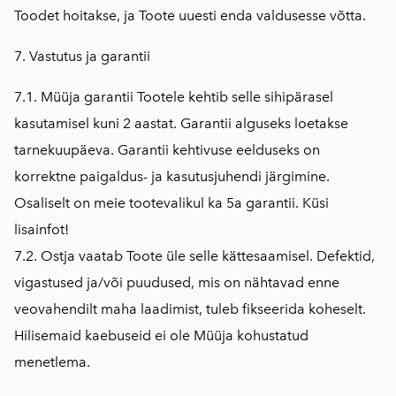
Toodet hoitakse, ja Toote uuesti enda valdusesse võtta.
7. Vastutus ja garantii
7.1. Müüja garantii Tootele kehtib selle sihipärasel
kasutamisel kuni 2 aastat. Garantii alguseks loetakse
tarnekuupäeva. Garantii kehtivuse eelduseks on
korrektne paigaldus- ja kasutusjuhendi järgimine.
Osaliselt on meie tootevalikul ka 5a garantii. Küsi
lisainfot!
7.2. Ostja vaatab Toote üle selle kättesaamisel. Defektid,
vigastused ja/või puudused, mis on nähtavad enne
veovahendilt maha laadimist, tuleb fikseerida koheselt.
Hilisemaid kaebuseid ei ole Müüja kohustatud
menetlema.