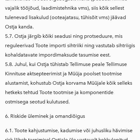
vajalik tööjõud, laadimistehnika vms), siis kõik sellest
tulenevad lisakulud (ooteajatasu, tühisõit vms) jäävad
Ostja kanda.
5.7. Ostja järgib kõiki seadusi ning protseduure, mis
reguleerivad Toote importi sihtriiki ning vastutab sihtriigis
kohaldatavate impordimaksude tasumise eest.
5.8. Juhul, kui Ostja tühistab Tellimuse peale Tellimuse
Kinnituse aktsepteerimist ja Müüja poolset tootmise
alustamist, kohustub Ostja korvama Müüjale kõik selleks
hetkeks tehtud Toote tootmise ja komponentide
ostmisega seotud kulutused.
6. Riskide üleminek ja omandiõigus
6.1. Toote kahjustumise, kadumise või juhusliku hävimise
risk läheb tarnimisel Ostjale üle vastavalt kokkulepitud