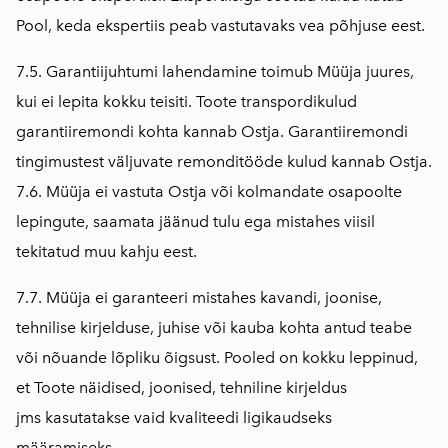
Pool, keda ekspertiis peab vastutavaks vea põhjuse eest.
7.5. Garantiijuhtumi lahendamine toimub Müüja juures,
kui ei lepita kokku teisiti. Toote transpordikulud
garantiiremondi kohta kannab Ostja. Garantiiremondi
tingimustest väljuvate remonditööde kulud kannab Ostja.
7.6. Müüja ei vastuta Ostja või kolmandate osapoolte
lepingute, saamata jäänud tulu ega mistahes viisil
tekitatud muu kahju eest.
7.7. Müüja ei garanteeri mistahes kavandi, joonise,
tehnilise kirjelduse, juhise või kauba kohta antud teabe
või nõuande lõpliku õigsust. Pooled on kokku leppinud,
et Toote näidised, joonised, tehniline kirjeldus
jms kasutatakse vaid kvaliteedi ligikaudseks
määramiseks.