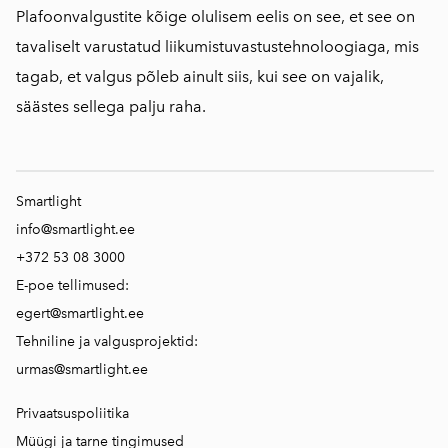
Plafoonvalgustite kõige olulisem eelis on see, et see on
tavaliselt varustatud liikumistuvastustehnoloogiaga, mis
tagab, et valgus põleb ainult siis, kui see on vajalik,
säästes sellega palju raha.
Smartlight
info@smartlight.ee
+372 53 08 3000
E-poe tellimused:
egert@smartlight.ee
Tehniline ja valgusprojektid:
urmas@smartlight.ee
Privaatsuspoliitika
Müügi ja tarne tingimused