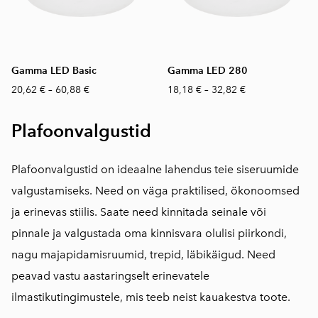
Gamma LED Basic
Gamma LED 280
20,62 €
–
60,88 €
18,18 €
–
32,82 €
Plafoonvalgustid
Plafoonvalgustid on ideaalne lahendus teie siseruumide
valgustamiseks. Need on väga praktilised, ökonoomsed
ja erinevas stiilis. Saate need kinnitada seinale või
pinnale ja valgustada oma kinnisvara olulisi piirkondi,
nagu majapidamisruumid, trepid, läbikäigud. Need
peavad vastu aastaringselt erinevatele
ilmastikutingimustele, mis teeb neist kauakestva toote.