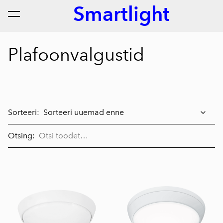
Smartlight
lisati ostukorvi.
Vaata ostukorvi
Plafoonvalgustid
Sorteeri:
Otsing: