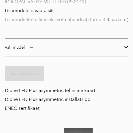
RCR OPAL VALGE MULTI LED (952142)
Lisamudeleid vaata siit
Lisamudelite tellimiseks võta ühendust (tarne 3-4 nädalat)
Vali mudel
Lisa ostukorvi
D
ione LED Plus asymmetric tehniline kaart
D
ione LED Plus asymmetric installatsioo
ENEC sertifikaat