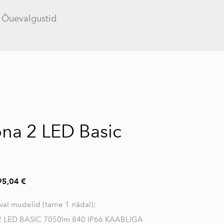
Õuevalgustid
lisati ostukorvi.
Vaata ostukorvi
na 2 LED Basic
95,04 €
val mudelid (tarne 1 nädal):
LED BASIC 7050lm 840 IP66 KAABLIGA