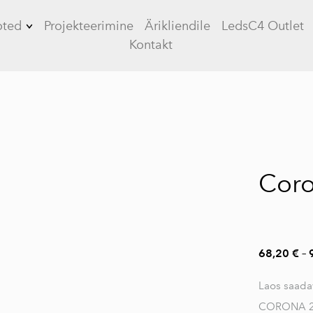
oted
Projekteerimine
Ärikliendile
LedsC4 Outlet
Kontakt
Tööstusvalgustid
Kontorivalgustid
Üldvalgustid
 5
LED paneelid
Coro
Plafoonvalgustid
Allvalgustid
Siinivalgustid
68,20 €
–
Plafoonvalgustid
Laos saada
Tänavavalgustus
CORONA 2 