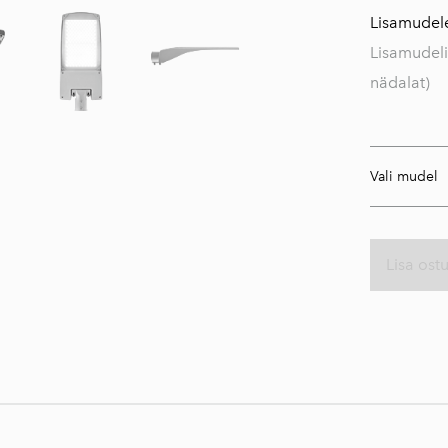
Lisamudele
Lisamudeli
nädalat)
Vali mudel
Lisa ost