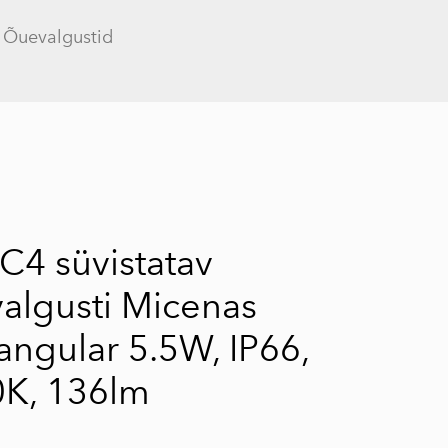
Õuevalgustid
lisati ostukorvi.
Vaata ostukorvi
C4 süvistatav
algusti Micenas
angular 5.5W, IP66,
K, 136lm