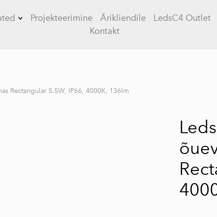
oted
Projekteerimine
Ärikliendile
LedsC4 Outlet
Kontakt
Tööstusvalgustid
Kontorivalgustid
Üldvalgustid
nas Rectangular 5.5W, IP66, 4000K, 136lm
 4
LED paneelid
Leds
Plafoonvalgustid
õuev
Allvalgustid
Siinivalgustid
Rect
Plafoonvalgustid
4000
Tänavavalgustus