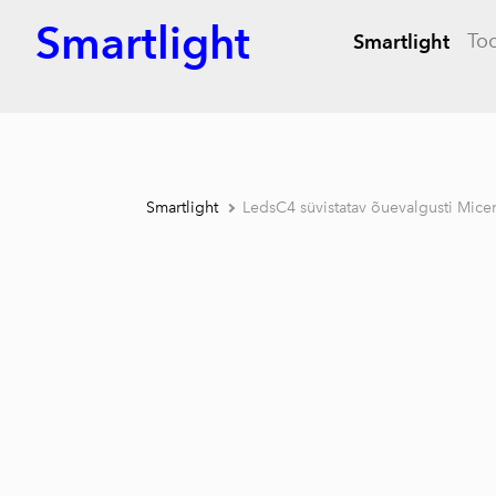
Smartlight
To
Smartlight
Smartlight
LedsC4 süvistatav õuevalgusti Mice
1 /