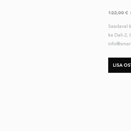
Ehitusvalgustid
122,00 €
Disainvalgustid
Õuevalgustid
Saadaval 
ka Dali-2,
Kõik valgustid
info@smart
LISA O