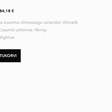
84,18 €
ka suurema võimsusega variandid. Võimalik
 Casambi juhtimine. Päring:
light.ee
STUKORVI