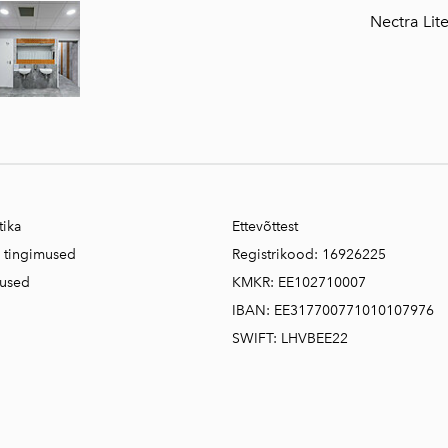
Nectra Lit
tika
Ettevõttest
e tingimused
Registrikood: 16926225
mused
KMKR: EE102710007
IBAN: EE317700771010107976
SWIFT: LHVBEE22