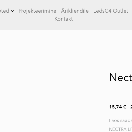
oted
Projekteerimine
Ärikliendile
LedsC4 Outlet
Kontakt
Tööstusvalgustid
Kontorivalgustid
Üldvalgustid
 4
LED paneelid
Nect
Plafoonvalgustid
Allvalgustid
Siinivalgustid
15,74 €
–
Plafoonvalgustid
Laos saada
Tänavavalgustus
NECTRA LI