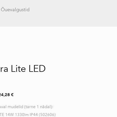
Õuevalgustid
lisati ostukorvi.
Vaata ostukorvi
ra Lite LED
24,28 €
val mudelid (tarne 1 nädal):
TE 14W 1330lm IP44 (502606)