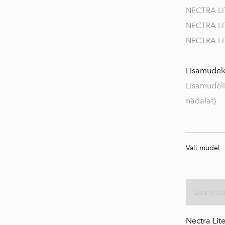
Ehitusvalgustid
NECTRA LI
Disainvalgustid
NECTRA LI
NECTRA LI
Õuevalgustid
Kõik valgustid
Lisamudele
Lisamudeli
nädalat)
Vali mudel
Lisa ost
N
ectra Lit