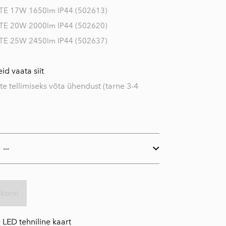
TE 17W 1650lm IP44 (502613)
TE 20W 2000lm IP44 (502620)
TE 25W 2450lm IP44 (502637)
id vaata siit
te tellimiseks võta ühendust (tarne 3-4
ukorvi
e LED tehniline kaart