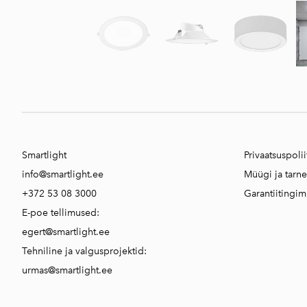
Smartlight
Privaatsuspolii
info@smartlight.ee
Müügi ja tarn
+372 53 08 3000
Garantiitingi
E-poe tellimused:
egert@smartlight.ee
Tehniline ja valgusprojektid:
urmas@smartlight.ee