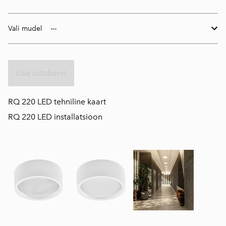
Vali mudel
Lisa ostukorvi
RQ
220 LED tehniline kaart
R
Q 220 LED installatsioon