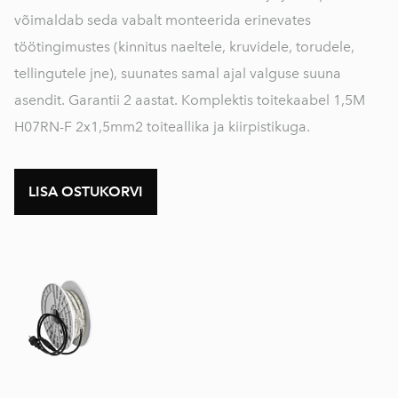
võimaldab seda vabalt monteerida erinevates
töötingimustes (kinnitus naeltele, kruvidele, torudele,
tellingutele jne), suunates samal ajal valguse suuna
asendit. Garantii 2 aastat. Komplektis toitekaabel 1,5M
H07RN-F 2x1,5mm2 toiteallika ja kiirpistikuga.
LISA OSTUKORVI