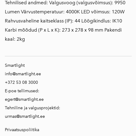
Tehnilised andmed: Valgusvoog (valgusvõimsus): 9950
Lumen Värvustemperatuur: 4000K LED võimsus: 120W
Rahvusvaheline kaitseklass (IP): 44 Löögikindlus: IK10
Karbi mõõdud (P x L x K): 273 x 278 x 98 mm Pakendi
kaal: 2kg
Smartlight
info@smartlight.ee
+372 53 08 3000
E-poe tellimused:
egert@smartlight.ee
Tehniline ja valgusprojektid:
urmas@smartlight.ee
Privaatsuspoliitika