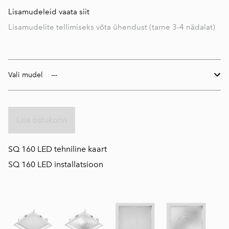
Lisamudeleid vaata siit
Lisamudelite tellimiseks võta ühendust (tarne 3-4 nädalat)
Vali mudel
Lisa ostukorvi
S
Q 160 LED tehniline kaart
S
Q 160 LED installatsioon