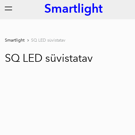
Smartlight
lisati ostukorvi.
Vaata ostukorvi
Smartlight
SQ LED süvistatav
SQ LED süvistatav
1 / 6