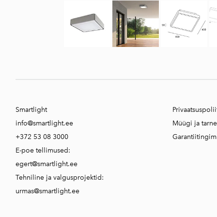
Smartlight
Privaatsuspolii
info@smartlight.ee
Müügi ja tarn
+372 53 08 3000
Garantiitingi
E-poe tellimused:
egert@smartlight.ee
Tehniline ja valgusprojektid:
urmas@smartlight.ee