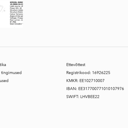
tika
Ettevõttest
e tingimused
Registrikood: 16926225
mused
KMKR: EE102710007
IBAN: EE317700771010107976
SWIFT: LHVBEE22