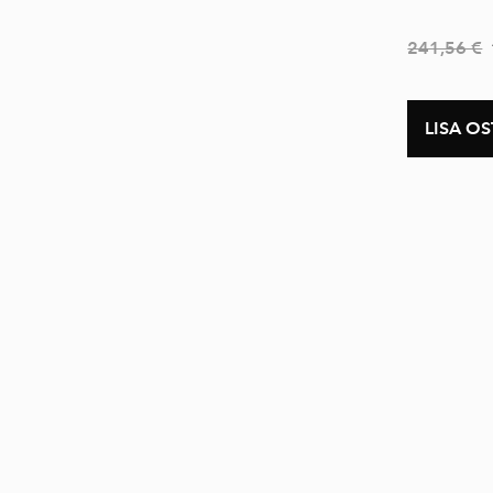
Ehitusvalgustid
241,56 €
Disainvalgustid
Õuevalgustid
LISA O
Kõik valgustid