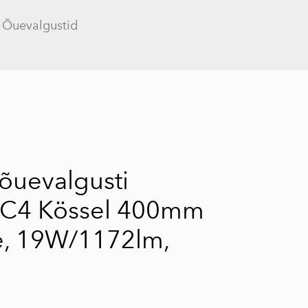
Õuevalgustid
lisati ostukorvi.
Vaata ostukorvi
õuevalgusti
sC4 Kössel 400mm
e, 19W/1172lm,