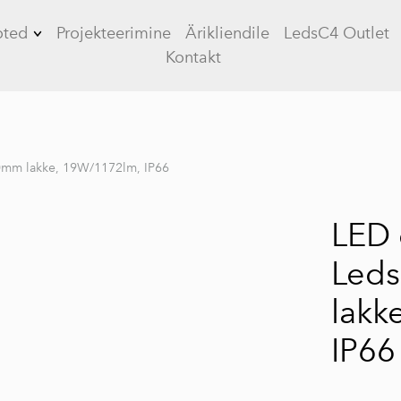
oted
Projekteerimine
Ärikliendile
LedsC4 Outlet
Kontakt
Tööstusvalgustid
Kontorivalgustid
Üldvalgustid
0mm lakke, 19W/1172lm, IP66
 5
LED paneelid
LED 
Plafoonvalgustid
Led
Allvalgustid
Siinivalgustid
lakk
Plafoonvalgustid
IP66
Tänavavalgustus